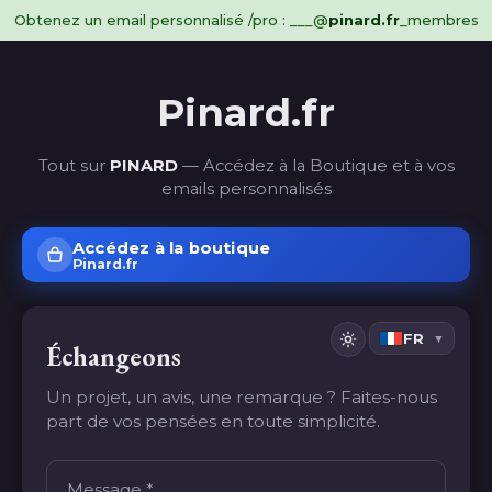
Obtenez un email personnalisé /pro : ___@
pinard.fr
_membres
Pinard.fr
Tout sur
PINARD
— Accédez à la Boutique et à vos
emails personnalisés
Accédez à la boutique
Pinard.fr
FR
▼
Échangeons
Un projet, un avis, une remarque ? Faites-nous
part de vos pensées en toute simplicité.